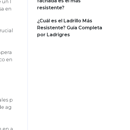
fachada es el más
 un l
resistente?
esa en
¿Cuál es el Ladrillo Más
Resistente? Guía Completa
rucial
por Ladrigres
mpera
ico en
ales p
de ag
n en a