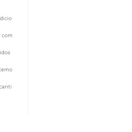
dicio
la com
cidos
ecemo
 canti