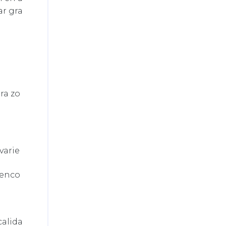
ar gra
ara zo
varie
 enco
calida