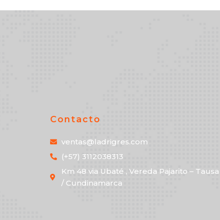
Contacto
ventas@ladrigres.com
(+57) 3112038313
Km 48 via Ubaté , Vereda Pajarito – Tausa
/ Cundinamarca