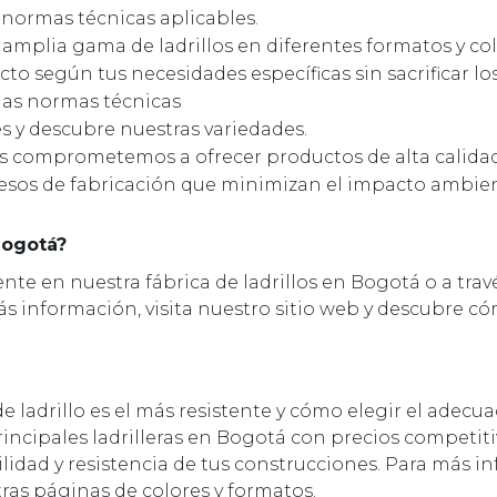
normas técnicas aplicables.
amplia gama de ladrillos en diferentes formatos y co
to según tus necesidades específicas sin sacrificar lo
 las normas técnicas
s y descubre nuestras variedades.
os comprometemos a ofrecer productos de alta calid
cesos de fabricación que minimizan el impacto ambien
Bogotá?
nte en nuestra fábrica de ladrillos en Bogotá o a tra
ás información, visita nuestro sitio web y descubre c
e ladrillo es el más resistente y cómo elegir el adecu
rincipales ladrilleras en Bogotá con precios competitiv
ilidad y resistencia de tus construcciones. Para más i
tras páginas de colores y formatos.