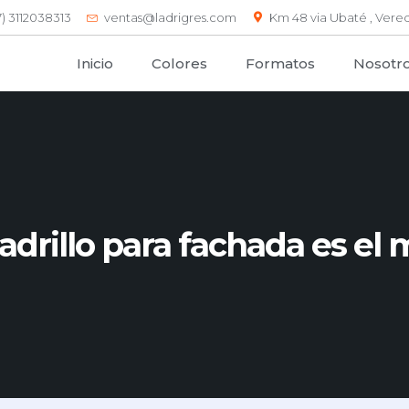
7) 3112038313
ventas@ladrigres.com
Km 48 via Ubaté , Vered
Inicio
Colores
Formatos
Nosotr
adrillo para fachada es el 