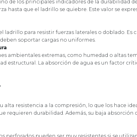
uno de los principales indicadores de la durabilidad de
za hasta que el ladrillo se quiebre. Este valor se expr
ladrillo para resistir fuerzas laterales o doblado. Es c
s deben soportar cargas no uniformes.
ura
iones ambientales extremas, como humedad o altas te
d estructural. La absorción de agua es un factor crít
?
u alta resistencia a la compresión, lo que los hace ide
que requieren durabilidad. Además, su baja absorción 
.
os perforados pueden ser muy resistentes si se utiliza