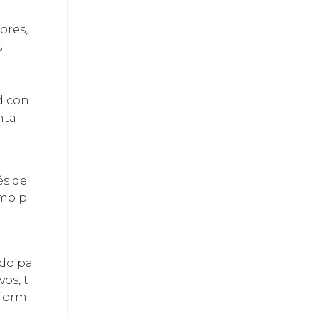
lores,
s
ad con
tal.
vés de
ómo p
ado pa
os, t
nform