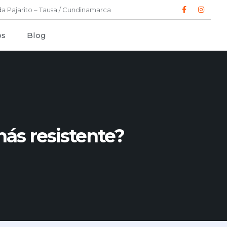
a Pajarito – Tausa / Cundinamarca
os
Blog
más resistente?