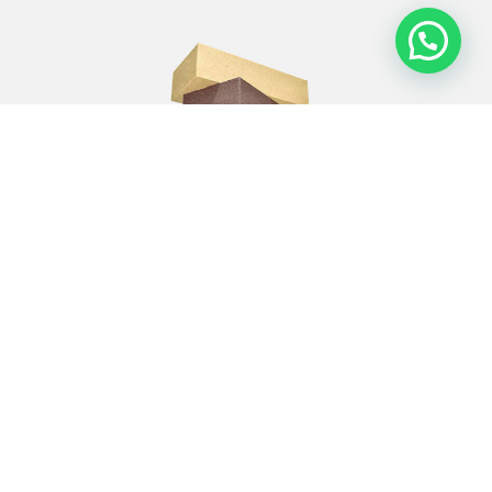
Ladrillo Prensado Liviano
Formato clásico para proyectos modernos
Más Información